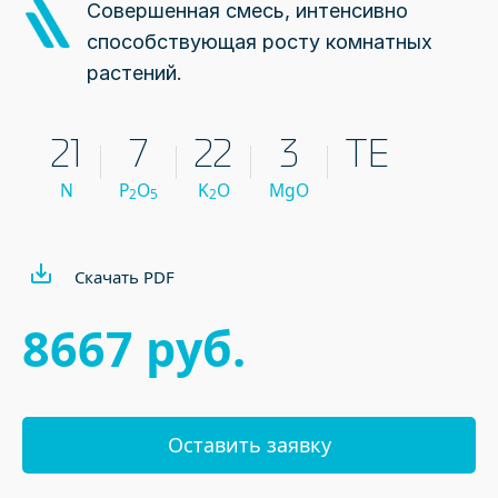
Совершенная смесь, интенсивно
способствующая росту комнатных
растений.
21
7
22
3
TE
N
P
O
K
O
MgO
2
5
2
Скачать PDF
8667 руб.
Оставить заявку