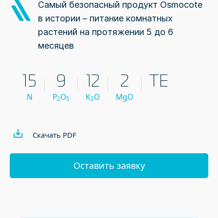
Самый безопасный продукт Osmocote
в истории – питание комнатных
растений на протяжении 5 до 6
месяцев
15
9
12
2
TE
N
P
O
K
O
MgO
2
5
2
Скачать PDF
Оставить заявку