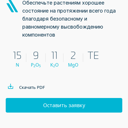
Обеспечьте растениям хорошее
состояние на протяжении всего года
благодаря безопасному и
равномерному высвобождению
компонентов
15
9
11
2
TE
N
P
O
K
O
MgO
2
5
2
Скачать PDF
Оставить заявку