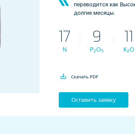
переводится как Высок
долгие месяцы.
17
9
11
N
P
O
K
O
2
5
2
Скачать PDF
Оставить заявку