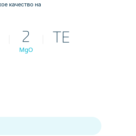
ое качество на
2
TE
MgO