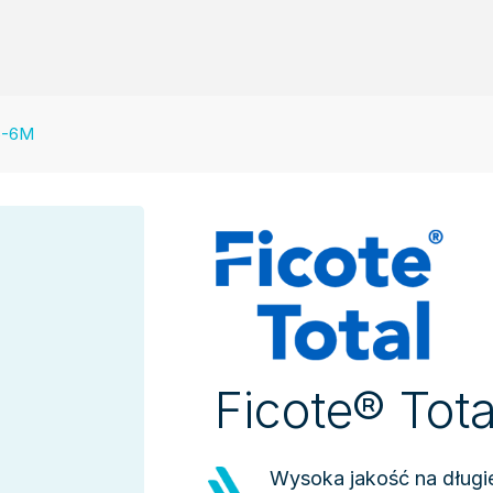
 5-6M
Ficote® Tot
Wysoka jakość na długi